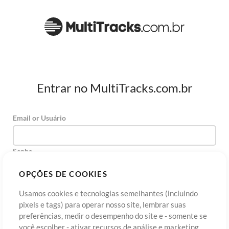
Entrar no MultiTracks.com.br
Email or Usuário
Senha
OPÇÕES DE COOKIES
Usamos cookies e tecnologias semelhantes (incluindo
Cadastre-se
Esqueceu sua senha?
Entre
pixels e tags) para operar nosso site, lembrar suas
preferências, medir o desempenho do site e - somente se
você escolher - ativar recursos de análise e marketing