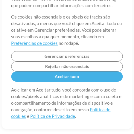
Sobre
Termos de Uso
Política de Privacidade
Preferências de
que podem compartilhar informações com terceiros.
cookies
Contato
Os cookies não essenciais e os pixels de tracks são
©2006-2026 por MultiTracks LLC. Todos os Direitos Reservados.
desativados, a menos que você clique em Aceitar tudo ou
os ative em Gerenciar preferências. Você pode alterar
suas escolhas a qualquer momento, clicando em
Preferências de cookies
no rodapé.
Gerenciar preferências
Rejeitar não essenciais
Aceitar tudo
Ao clicar em Aceitar tudo, você concorda com o uso de
cookies/pixels analíticos e de marketing e com a coleta e
o compartilhamento de informações de dispositivo e
navegação, conforme descrito em nosso
Política de
cookies
e
Política de Privacidade
.