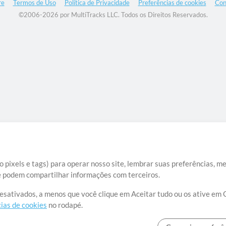
re
Termos de Uso
Política de Privacidade
Preferências de cookies
Con
©2006-2026 por MultiTracks LLC. Todos os Direitos Reservados.
 pixels e tags) para operar nosso site, lembrar suas preferências, m
ue podem compartilhar informações com terceiros.
desativados, a menos que você clique em Aceitar tudo ou os ative em 
ias de cookies
no rodapé.