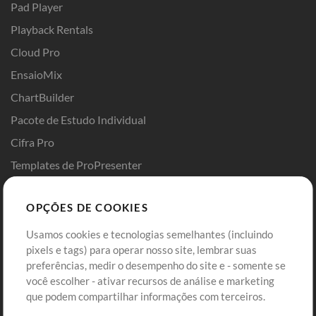
Pad Player
Playback Rentals
Cloud Pro
EnsaioMix
ChartBuilder
Pacote de Estudo Individual
Cifra Pro
Templates de ProPresenter
Sounds
OPÇÕES DE COOKIES
Loja
Conta
Usamos cookies e tecnologias semelhantes (incluindo
Comprar Créditos
Entre
pixels e tags) para operar nosso site, lembrar suas
preferências, medir o desempenho do site e - somente se
Conteúdo Grátis
Cadastre-se
você escolher - ativar recursos de análise e marketing
Solicite uma Música
Ir ao carrinho
que podem compartilhar informações com terceiros.