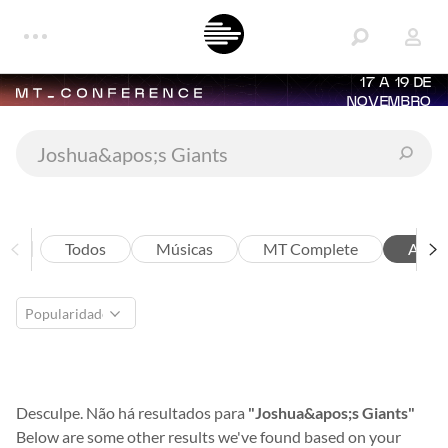
17 A 19 DE
NOVEMBRO
Todos
Músicas
MT Complete
Artis
Desculpe. Não há resultados para
"Joshua&apos;s Giants"
Below are some other results we've found based on your